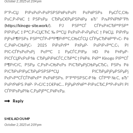
October 2, 2025 at 2:04 pm
Р”Р»СЏ РїРѕРєР»РѕРЅРЅРёРєРѕРІ РєРёРЅРѕ РµСЃС‚СЊ
РѕС‚Р»РёС‡РЅРѕРµ СЂРµС€РµРЅРёРµ вЂ“ РљРРќРћР“Рћ
(
https://kinogo-site.work/
). РЈ РЅР°СЃ СЃРѕР±СЂР°РЅР°
РІРїРµС‡Р°С‚Р»СЏСЋС‰Р°СЏ РєРѕР»Р»РµРєС†РёСЏ, РіРґРµ
РјРѕР¶РЅРѕ РЅР°СЃР»Р°Р¶РґР°С‚СЊСЃСЏ СЃРµСЂРёР°Р»С‹ Рё
С„РёР»СЊРјС‹ 2025 РіРѕРґР° Р±РµР· РѕРїР»Р°С‚С‹, РІ
РІС‹СЃРѕРєРѕРј РєР°С‡РµСЃС‚РІРµ HD Рё Р±РµР·
РІСЃСЏРєРѕР№ СЂРµРіРёСЃС‚СЂР°С†РёРё. РќР° Kinogo РІР°СЃ
Р¶РґСѓС‚ РЅРµ С‚РѕР»СЊРєРѕ РїСЂРµРјСЊРµСЂС‹, РЅРѕ Рё
РїСЂРѕРІРµСЂРµРЅРЅР°СЏ РІСЂРµРјРµРЅРµРј
РєР»Р°СЃСЃРёРєР° РєРёРЅРѕ. Р”Р°РЅРЅС‹Р№ СЃР°Р№С‚ вЂ“
РѕРґРёРЅ РёР· Р»СѓС‡С€РёС… РјРµРґРёР°-РїРѕСЂС‚Р°Р»РѕРІ РІ
СЃРІРѕРµР№ С‚РµРјР°С‚РёРєРµ.
Reply
SHEILADOUMP
October 2, 2025 at 2:09 pm